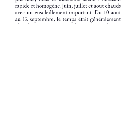
rapide et homogène. Juin, juillet et aout chauds
avec un ensoleillement important. Du 10 aout
au 12 septembre, le temps était généralement
chaud et sec. Les bonnes conditions
climatiques des deux dernières décades d’aout
et des premiers jours de septembre ont permis
une bonne maturation des raisins. Un très bon
millésime dans les grands crus.
TÉLÉCHARGER LA FICHE
TECHNIQUE
AOC SAINT-JULIEN
Second cru classé en 1855
SUPERFICIE : 82 ha
TERROIR : Graves garonnaises du quaternaire
déposées il y a plus de 600 000 ans