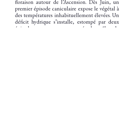
floraison autour de l’Ascension. Dès Juin, un
premier épisode caniculaire expose le végétal à
des températures inhabituellement élevées. Un
déficit hydrique s’installe, estompé par deux
épisodes orageux accompagnés de grêle : le
premier sans conséquence sur des grappes déjà
nouées, le second moins violent autour du
solstice d’été. Soleil et chaleur nous
accompagneront de Juillet jusqu’aux
vendanges. Arrive Septembre, nous comptons
un généreux nombre de grappes, de petites
baies aux pellicules épaisses chargées en
couleur et tannins. Les vieilles vignes, ont fait
preuve de résilience face aux affres climatiques
pour exprimer pleinement leur potentiel
qualitatif. Les vendanges débutent
précocement, dans de belles conditions. Une
fois les Merlots encuvés, l’arrivée de nuits
douces à la mi-septembre affine la maturité des
Cabernets Sauvignons tout en conservant la
fraicheur nécessaire à l’équilibre d’un